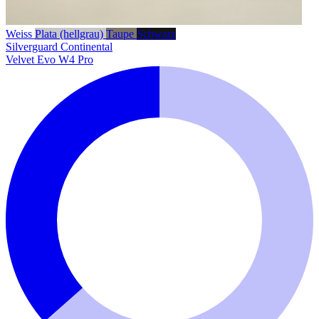
Weiss
Plata (hellgrau)
Taupe
Schwarz
Silverguard
Continental
Velvet Evo W4 Pro