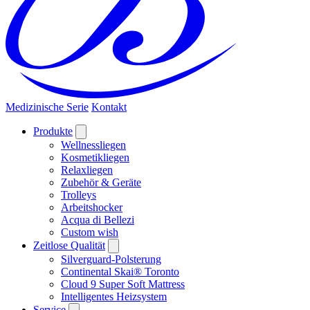
Medizinische Serie
Kontakt
Produkte
Wellnessliegen
Kosmetikliegen
Relaxliegen
Zubehör & Geräte
Trolleys
Arbeitshocker
Acqua di Bellezi
Custom wish
Zeitlose Qualität
Silverguard-Polsterung
Continental Skai® Toronto
Cloud 9 Super Soft Mattress
Intelligentes Heizsystem
Service