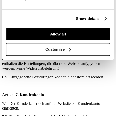
6.2. Der Vertrag kann über die Website erst dann zustande kommen,
wenn der Kunde während des Bestellverfahrens angeklickt hat, dass
er mit diesen allgemeinen Geschäftsbedingungen einverstanden ist.
Show details
6.3. Nachdem der Vertrag über die Website zustande gekommen ist,
schickt Bellezi dem Kunden unverzüglich eine Bestätigung per E-
Allow all
Mail. Diese Bestätigungsmail enthält die Bestellnummer und die
übrigen Daten zur Bestellung des Kunden. Wenn der Kunde keine
Bestätigungsmail von Bellezi erhalten hat, muss der Kunde Kontakt
Customize
mit Bellezi aufnehmen.
6.4. Da die Produkte nicht an Verbraucher verkauft werden,
enthalten die Bestellungen, die über die Website aufgegeben
werden, keine Widerrufsbelehrung.
6.5. Aufgegebene Bestellungen können nicht storniert werden.
Artikel 7. Kundenkonto
7.1. Der Kunde kann sich auf der Website ein Kundenkonto
einrichten.