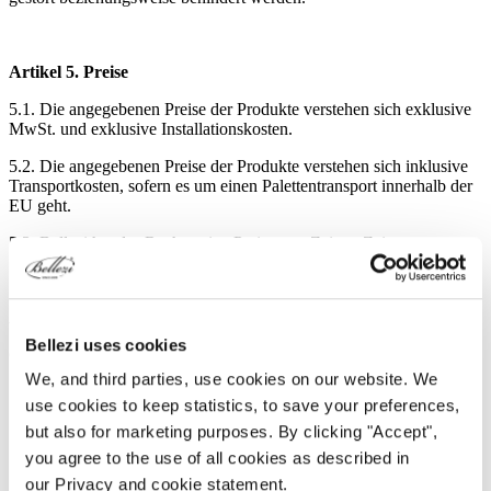
Artikel 5. Preise
5.1. Die angegebenen Preise der Produkte verstehen sich exklusive
MwSt. und exklusive Installationskosten.
5.2. Die angegebenen Preise der Produkte verstehen sich inklusive
Transportkosten, sofern es um einen Palettentransport innerhalb der
EU geht.
5.3. Bellezi hat das Recht, seine Preise von Zeit zu Zeit anzupassen.
Artikel 6. Zustandekommen des Vertrags
Bellezi uses cookies
6.1. Der Vertrag kommt erst zustande, nachdem:
We, and third parties, use cookies on our website. We
der Kunde erfolgreich das gesamte Bestellverfahren über die
use cookies to keep statistics, to save your preferences,
Website durchlaufen hat;
der Kunde das Bestellformular oder die Offerte unterzeichnet
but also for marketing purposes. By clicking "Accept",
und an Bellezi zurückgeschickt hat;
you agree to the use of all cookies as described in
der Kunde das Angebot von Bellezi auf irgendeine andere
our Privacy and cookie statement.
Weise ausdrücklich angenommen hat.