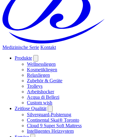
Medizinische Serie
Kontakt
Produkte
Wellnessliegen
Kosmetikliegen
Relaxliegen
Zubehör & Geräte
Trolleys
Arbeitshocker
Acqua di Bellezi
Custom wish
Zeitlose Qualität
Silverguard-Polsterung
Continental Skai® Toronto
Cloud 9 Super Soft Mattress
Intelligentes Heizsystem
Service