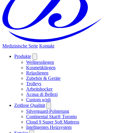
Medizinische Serie
Kontakt
Produkte
Wellnessliegen
Kosmetikliegen
Relaxliegen
Zubehör & Geräte
Trolleys
Arbeitshocker
Acqua di Bellezi
Custom wish
Zeitlose Qualität
Silverguard-Polsterung
Continental Skai® Toronto
Cloud 9 Super Soft Mattress
Intelligentes Heizsystem
Service