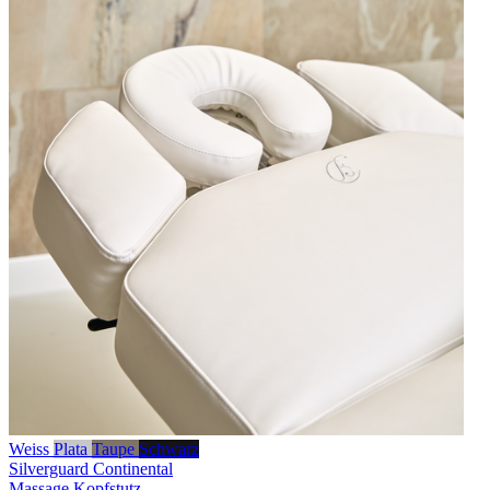
Weiss
Plata
Taupe
Schwarz
Silverguard
Continental
Massage Kopfstutz