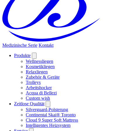
Medizinische Serie
Kontakt
Produkte
Wellnessliegen
Kosmetikliegen
Relaxliegen
Zubehör & Geräte
Trolleys
Arbeitshocker
Acqua di Bellezi
Custom wish
Zeitlose Qualität
Silverguard-Polsterung
Continental Skai® Toronto
Cloud 9 Super Soft Mattress
Intelligentes Heizsystem
Service