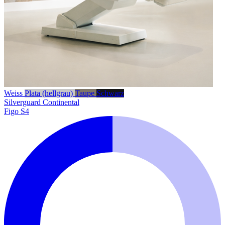
Weiss
Plata (hellgrau)
Taupe
Schwarz
Silverguard
Continental
Figo S4