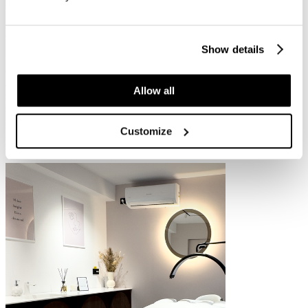
Höchste Qualität Produkte
Show details
Das Soho House of Beauty hat sich in jedem Behandlungsraum für
Geräte und Möbel von Premium-Qualität entschieden. Dies betrifft
auch die Räume, die mit den Wellnessliegen von Bellezi ausgestattet
Allow all
sind. Die Velvet Evo W4 Pro Podo ist in der Hotel- und Spa-Welt
sehr beliebt. Aufgrund ihrer multifunktionalen Einsatzmöglichkeiten
ist die Liege sowohl für Gesichts- als auch für Körperbehandlungen
Customize
geeignet. Die Cloud 9 Matratze und der vierte Motor sorgen
zusammen für ein angenehm weiches und schwebendes Gefühl.