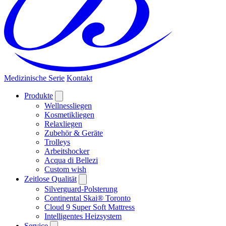
Medizinische Serie
Kontakt
Produkte
Wellnessliegen
Kosmetikliegen
Relaxliegen
Zubehör & Geräte
Trolleys
Arbeitshocker
Acqua di Bellezi
Custom wish
Zeitlose Qualität
Silverguard-Polsterung
Continental Skai® Toronto
Cloud 9 Super Soft Mattress
Intelligentes Heizsystem
Service