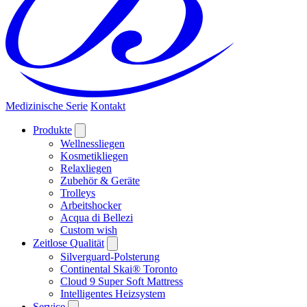
Medizinische Serie
Kontakt
Produkte
Wellnessliegen
Kosmetikliegen
Relaxliegen
Zubehör & Geräte
Trolleys
Arbeitshocker
Acqua di Bellezi
Custom wish
Zeitlose Qualität
Silverguard-Polsterung
Continental Skai® Toronto
Cloud 9 Super Soft Mattress
Intelligentes Heizsystem
Service