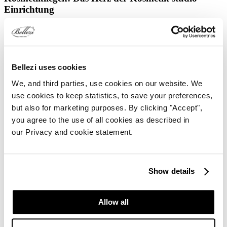
Einrichtung
Eine der unverzichtbarsten Komponenten bei der Einrichtung eines
luxuriösen Schönheitssalons sind die Kosmetikliegen. Wählen Sie
eine liege, die Eleganz und Komfort vereinen, wie liege mit
integriertem Heizsystem und elektrischer Verstellbarkeit. Ihre
Kunden werden den Unterschied bemerken und immer wieder für
Bellezi uses cookies
diese einzigartige Erfahrung zurückkehren. Die elektrische
We, and third parties, use cookies on our website. We
Verstellbarkeit ermöglicht es Ihnen auch, die Behandlung sowohl im
Stehen als auch im Sitzen durchzuführen.
use cookies to keep statistics, to save your preferences,
but also for marketing purposes. By clicking "Accept",
you agree to the use of all cookies as described in
our Privacy and cookie statement.
Show details
Allow all