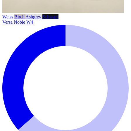
Weiss
Birch
Ashgrey
Schwarz
Versa Noble W4