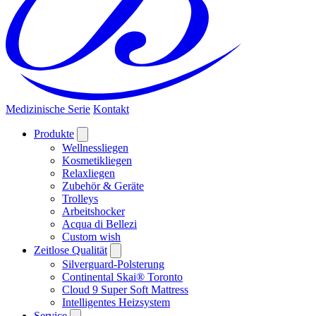
Medizinische Serie
Kontakt
Produkte
Wellnessliegen
Kosmetikliegen
Relaxliegen
Zubehör & Geräte
Trolleys
Arbeitshocker
Acqua di Bellezi
Custom wish
Zeitlose Qualität
Silverguard-Polsterung
Continental Skai® Toronto
Cloud 9 Super Soft Mattress
Intelligentes Heizsystem
Service