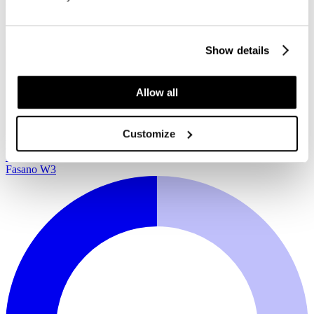
Show details
Allow all
Customize
Weiss
Plata (hell grau)
Taupe
Schwarz
Silverguard
Continental
Fasano W3